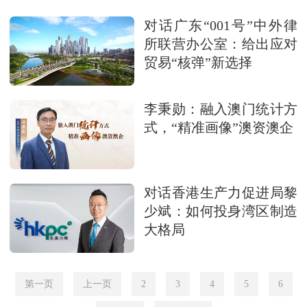
对话广东“001号”中外律
所联营办公室：给出应对
贸易“核弹”新选择
李秉勋：融入澳门统计方
式，“精准画像”澳资澳企
对话香港生产力促进局黎
少斌：如何投身湾区制造
大格局
第一页
上一页
2
3
4
5
6