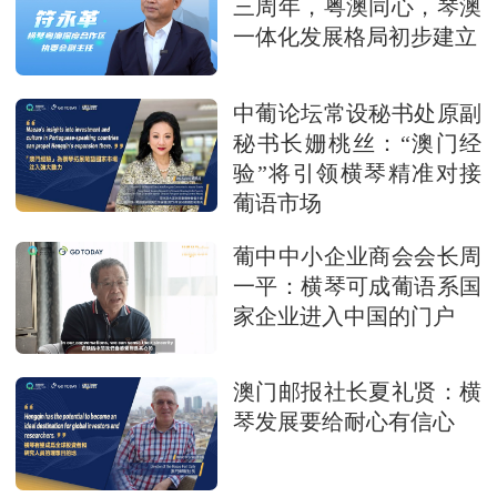
三周年，粤澳同心，琴澳
一体化发展格局初步建立
中葡论坛常设秘书处原副
秘书长姗桃丝：“澳门经
验”将引领横琴精准对接
葡语市场
葡中中小企业商会会长周
一平：横琴可成葡语系国
家企业进入中国的门户
澳门邮报社长夏礼贤：横
琴发展要给耐心有信心