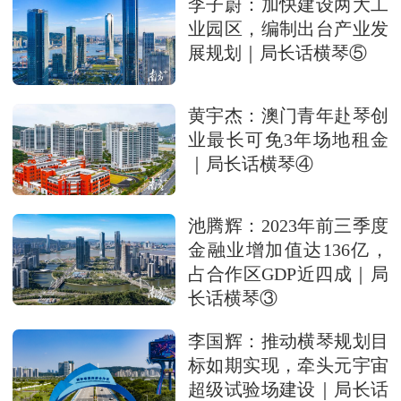
李子蔚：加快建设两大工
业园区，编制出台产业发
展规划｜局长话横琴⑤
黄宇杰：澳门青年赴琴创
业最长可免3年场地租金
｜局长话横琴④
池腾辉：2023年前三季度
金融业增加值达136亿，
占合作区GDP近四成｜局
长话横琴③
李国辉：推动横琴规划目
标如期实现，牵头元宇宙
超级试验场建设｜局长话