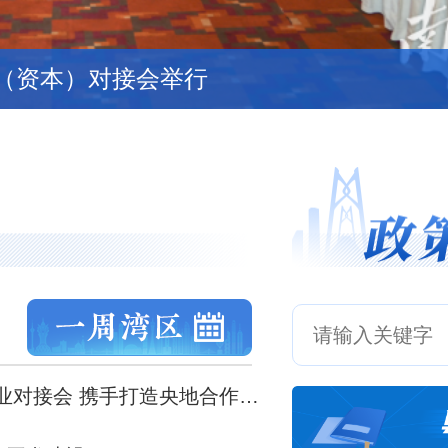
走廊如何走到今天？
服务好国家发展大局 黄坤明程福波讲话 孟凡利主持