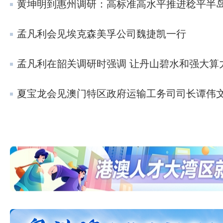
黄坤明到惠州调研：高标准高水平推进稔平半
孟凡利会见埃克森美孚公司魏捷凯一行
孟凡利在韶关调研时强调 让丹山碧水和强大算力
夏宝龙会见澳门特区政府运输工务司司长谭伟