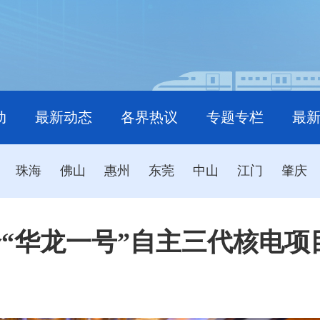
动
最新动态
各界热议
专题专栏
最
珠海
佛山
惠州
东莞
中山
江门
肇庆
“华龙一号”自主三代核电项