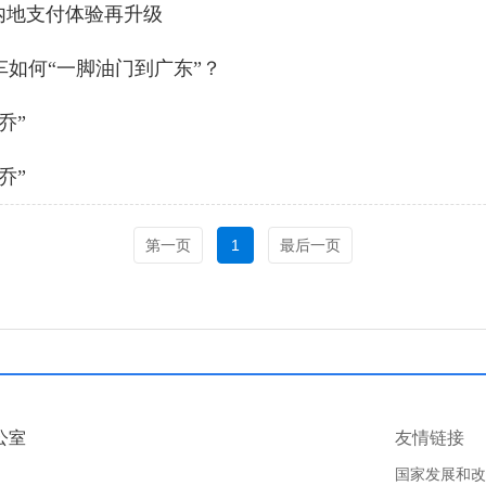
，内地支付体验再升级
车如何“一脚油门到广东”？
乔”
乔”
第一页
1
最后一页
公室
友情链接
国家发展和改