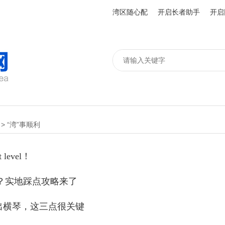
湾区随心配
开启长者助手
开启
>
“湾”事顺利
evel！
？实地踩点攻略来了
进出横琴，这三点很关键