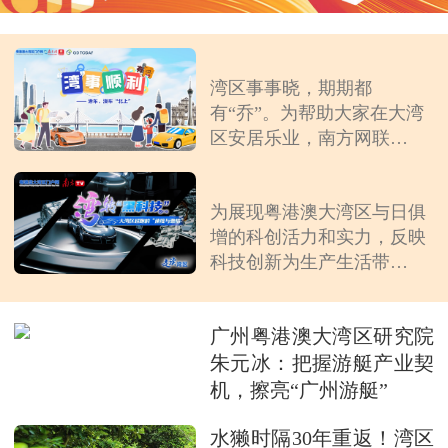
《“湾”事顺利》
湾区事事晓，期期都
有“乔”。为帮助大家在大湾
区安居乐业，南方网联合
GDToday、粤港澳大湾区门
《“湾”转黑科技》
户网推出“‘湾’事顺利”系列
为展现粤港澳大湾区与日俱
视频，介绍在大湾区内地城
增的科创活力和实力，反映
市安居乐业的好“乔”（好办
科技创新为生产生活带来“智
法）。
变”的突出成效，南方网联合
粤港澳大湾区门户网推
广州粤港澳大湾区研究院
出“‘湾’转‘黑科技’”系列报
道，走访体验大湾区一项项
朱元冰：把握游艇产业契
生动的“黑科技”，解码大湾
机，擦亮“广州游艇”
区高质量发展的科技“密
码”。
水獭时隔30年重返！湾区