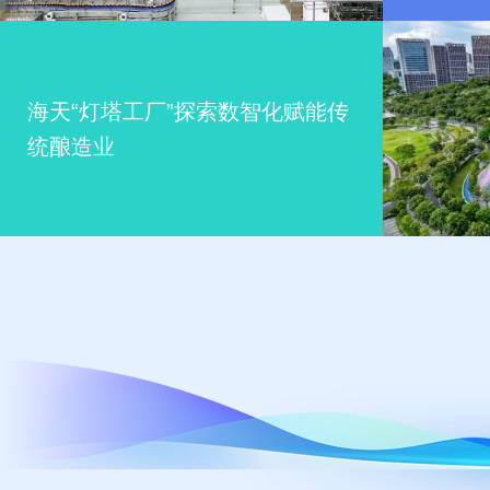
海天“灯塔工厂”探索数智化赋能传
统酿造业