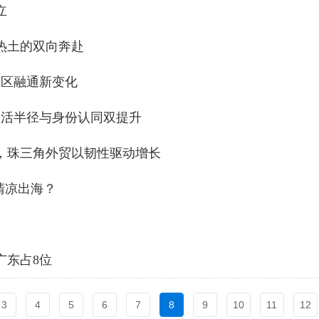
立
热土的双向奔赴
湾区融通新变化
生活半径与身份认同双提升
，珠三角外贸以韧性驱动增长
清凉出海？
广东占8位
3
4
5
6
7
8
9
10
11
12