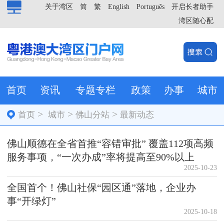
关于湾区
简
繁
English
Português
开启长者助手
湾区随心配
首页
资讯
专题专栏
政策
办事
城市
>
>
>
首页
城市
佛山分站
最新动态
佛山顺德在全省首推“容错审批” 覆盖112项高频
服务事项，“一次办成”率将提高至90%以上
2025-10-23
全国首个！佛山社保“园区通”落地，企业办
事“开绿灯”
2025-10-18