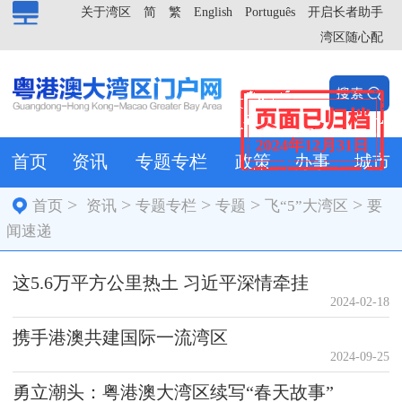
关于湾区
简
繁
English
Português
开启长者助手
湾区随心配
2024年12月31日
首页
资讯
专题专栏
政策
办事
城市
>
>
>
>
>
首页
资讯
专题专栏
专题
飞“5”大湾区
要
闻速递
这5.6万平方公里热土 习近平深情牵挂
2024-02-18
携手港澳共建国际一流湾区
2024-09-25
勇立潮头：粤港澳大湾区续写“春天故事”