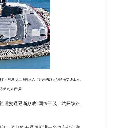
制”下粤港澳三地首次合作共建的超大型跨海交通工程。
者 刘大伟/摄
轨道交通逐渐形成“国铁干线、城际铁路、
条珠江口跨江跨海通道将进一步弥合伶仃洋、