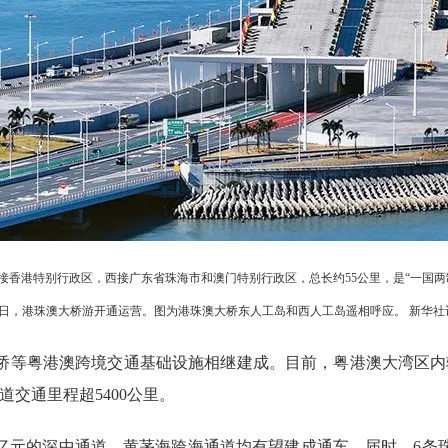
接香港特别行政区，西接广东省珠海市和澳门特别行政区，总长约55公里，是“一国两
2月15日，港珠澳大桥游开通运营。图为港珠澳大桥东人工岛和西人工岛遥相呼应。 新华社记
桥等粤港澳跨境交通基础设施相继建成。目前，粤港澳大湾区内
交通里程超5400公里。
30亿元的深中通道、黄茅海跨海通道均有望建成通车。届时，6