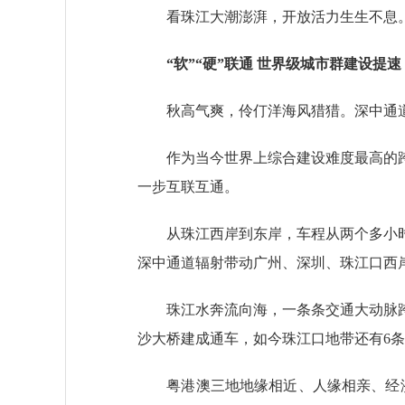
看珠江大潮澎湃，开放活力生生不息。
“软”“硬”联通 世界级城市群建设提速
秋高气爽，伶仃洋海风猎猎。深中通道即
作为当今世界上综合建设难度最高的跨
一步互联互通。
从珠江西岸到东岸，车程从两个多小时缩
深中通道辐射带动广州、深圳、珠江口西
珠江水奔流向海，一条条交通大动脉跨江屹
沙大桥建成通车，如今珠江口地带还有6条
粤港澳三地地缘相近、人缘相亲、经济