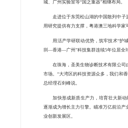
城、广州实验室等“国之重器”相继布局。
走进位于东莞松山湖的中国散列中子源，
用研究提供有力支撑，粤港澳三地科学家可
用活产学研联动优势，筑牢技术“护城河”
圳—香港—广州”科技集群连续5年位居全
在珠海，圣美生物诊断技术有限公司由丽珠
市场。“大湾区的科技资源众多，我们和
总经理石剑峰说。
加快形成新质生产力，培育壮大新动能
逐渐成为增长主力引擎。瞄准万亿前沿产
业创新发展区。