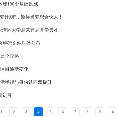
建100个基础设施
梦计划”，邀你当梦想合伙人！
大湾区大学迎来首届开学典礼
央重磅文件对外公布
购票全攻略→
湾区融通新变化
生活半径与身份认同双提升
新进展
1
2
3
4
5
6
7
8
9
10