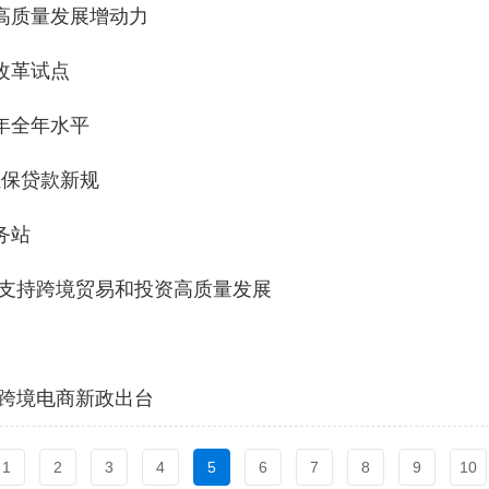
高质量发展增动力
改革试点
年全年水平
担保贷款新规
务站
度支持跨境贸易和投资高质量发展
琴跨境电商新政出台
1
2
3
4
5
6
7
8
9
10