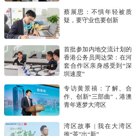
蔡展思：不惧年轻被质
疑，要守业也要创新
首批参加内地交流计划的
香港公务员周达荣：在河
套合作区亲身感受到“深
圳速度”
专访黄景禧：了解、合
作、创新“三部曲”，港澳
青年逐梦大湾区
湾区故事 | 我在大湾区
推“茶”出“新”