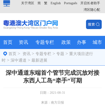
关于湾区
简
繁
English
Português
开启长者助手
湾区随心配
首页
资讯
专题专栏
政策
办事
城市
>
>
>
>
首页
资讯
专题专栏
专题
重大项目进行
>
>
时
深中通道
最新进展
深中通道东端首个管节完成沉放对接
东西人工岛“牵手”可期
日期：2021-08-31
来源：南方日报