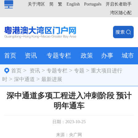
关于湾区
简
繁
English
Português
开启长者助手
湾区随心配
首页
资讯
专题专栏
政策
办事
城市
>
>
>
>
首页
资讯
专题专栏
专题
重大项目进行
>
>
时
深中通道
最新进展
深中通道多项工程进入冲刺阶段 预计
明年通车
日期：2023-10-25
来源：央广网