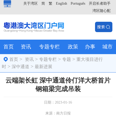
关于湾区
简
繁
English
Português
开启长者助手
湾区随心配
首页
资讯
专题专栏
政策
办事
城市
>
>
>
>
首页
资讯
专题专栏
专题
重大项目进行
>
>
时
深中通道
最新进展
云端架长虹 深中通道伶仃洋大桥首片
钢箱梁完成吊装
日期：2023-01-16
来源：南方日报