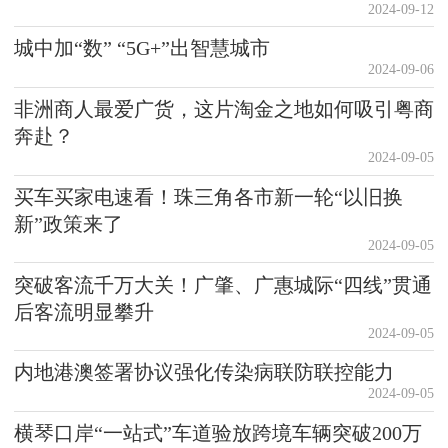
2024-09-12
城中加“数” “5G+”出智慧城市
2024-09-06
非洲商人最爱广货，这片淘金之地如何吸引粤商
奔赴？
2024-09-05
买车买家电速看！珠三角各市新一轮“以旧换
新”政策来了
2024-09-05
突破客流千万大关！广肇、广惠城际“四线”贯通
后客流明显攀升
2024-09-05
内地港澳签署协议强化传染病联防联控能力
2024-09-05
横琴口岸“一站式”车道验放跨境车辆突破200万