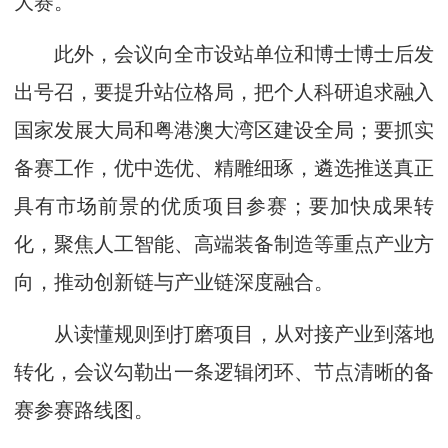
大赛。
此外，会议向全市设站单位和博士博士后发
出号召，要提升站位格局，把个人科研追求融入
国家发展大局和粤港澳大湾区建设全局；要抓实
备赛工作，优中选优、精雕细琢，遴选推送真正
具有市场前景的优质项目参赛；要加快成果转
化，聚焦人工智能、高端装备制造等重点产业方
向，推动创新链与产业链深度融合。
从读懂规则到打磨项目，从对接产业到落地
转化，会议勾勒出一条逻辑闭环、节点清晰的备
赛参赛路线图。