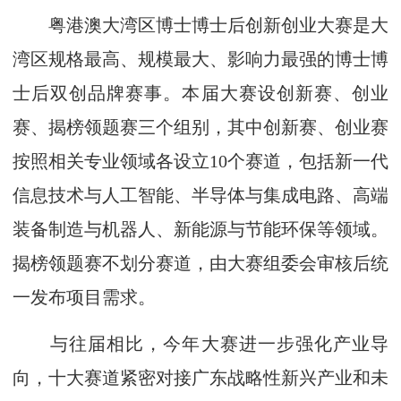
粤港澳大湾区博士博士后创新创业大赛是大
湾区规格最高、规模最大、影响力最强的博士博
士后双创品牌赛事。本届大赛设创新赛、创业
赛、揭榜领题赛三个组别，其中创新赛、创业赛
按照相关专业领域各设立10个赛道，包括新一代
信息技术与人工智能、半导体与集成电路、高端
装备制造与机器人、新能源与节能环保等领域。
揭榜领题赛不划分赛道，由大赛组委会审核后统
一发布项目需求。
与往届相比，今年大赛进一步强化产业导
向，十大赛道紧密对接广东战略性新兴产业和未