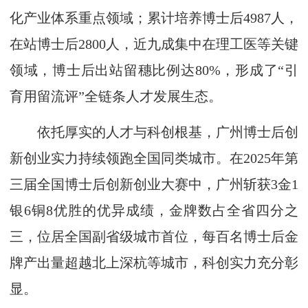
化产业体系重点领域；累计培养博士后4987人，
在站博士后2800人，近九成集中在理工医等关键
领域，博士后出站留穗比例达80%，形成了“引
育用留流评”全链条人才发展生态。
依托厚实的人才与科创根基，广州博士后创
新创业实力持续领跑全国同类城市。在2025年第
三届全国博士后创新创业大赛中，广州斩获3金1
银6铜8优胜的优异成绩，金牌数占全省四分之
三，位居全国副省级城市首位，每百名博士后金
牌产出量超越北上深杭等城市，科创实力充分彰
显。