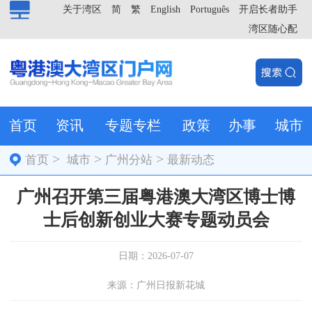
关于湾区
简
繁
English
Português
开启长者助手
湾区随心配
首页
资讯
专题专栏
政策
办事
城市
>
>
>
首页
城市
广州分站
最新动态
广州召开第三届粤港澳大湾区博士博
士后创新创业大赛专题动员会
日期：2026-07-07
来源：广州日报新花城