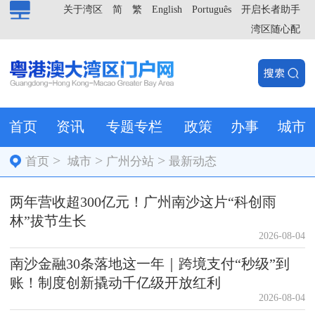
关于湾区
简
繁
English
Português
开启长者助手
湾区随心配
首页
资讯
专题专栏
政策
办事
城市
>
>
>
首页
城市
广州分站
最新动态
两年营收超300亿元！广州南沙这片“科创雨
林”拔节生长
2026-08-04
南沙金融30条落地这一年｜跨境支付“秒级”到
账！制度创新撬动千亿级开放红利
2026-08-04