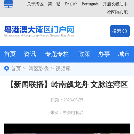
关于湾区
简
繁
English
Português
开启长者助手
湾区随心配
首页
资讯
专题专栏
政策
办事
城市
>
>
首页
湾区影像
视频库
【新闻联播】岭南飙龙舟 文脉连湾区
日期：2023-06-23
来源：中央电视台