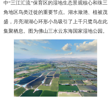
中“三江汇流”保育区的湿地生态景观核心和珠三
角地区鸟类迁徙的重要节点。湖水潋滟、植被茂
盛，月亮湖湖心环形小岛吸引了上千只鹭鸟在此
集聚栖息。图为佛山三水云东海国家湿地公园。