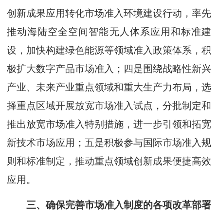
创新成果应用转化市场准入环境建设行动，率先
推动海陆空全空间智能无人体系应用和标准建
设，加快构建绿色能源等领域准入政策体系，积
极扩大数字产品市场准入；四是围绕战略性新兴
产业、未来产业重点领域和重大生产力布局，选
择重点区域开展放宽市场准入试点，分批制定和
推出放宽市场准入特别措施，进一步引领和拓宽
新技术市场应用；五是积极参与国际市场准入规
则和标准制定，推动重点领域创新成果便捷高效
应用。
三、确保完善市场准入制度的各项改革部署