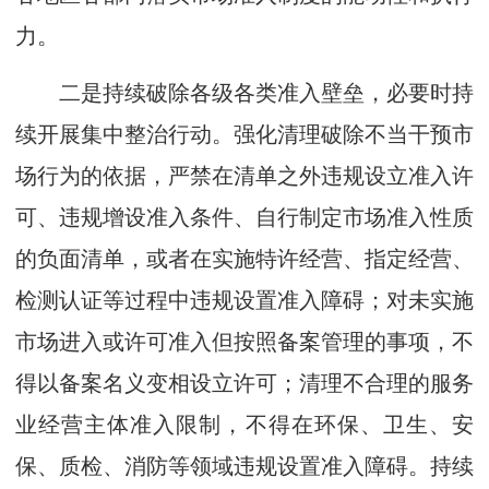
力。
二是持续破除各级各类准入壁垒，必要时持
续开展集中整治行动。强化清理破除不当干预市
场行为的依据，严禁在清单之外违规设立准入许
可、违规增设准入条件、自行制定市场准入性质
的负面清单，或者在实施特许经营、指定经营、
检测认证等过程中违规设置准入障碍；对未实施
市场进入或许可准入但按照备案管理的事项，不
得以备案名义变相设立许可；清理不合理的服务
业经营主体准入限制，不得在环保、卫生、安
保、质检、消防等领域违规设置准入障碍。持续