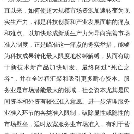
直以来，如何使超大规模市场资源加速转变为现
实生产力，都是科技创新和产业发展面临的痛点
和难点。以加快形成新质生产力为导向完善市场
准入制度，正是瞄准这一痛点的务实举措，能够
为科技成果转化最大限度地松绑解缚，从而有助
于新技术新产品加快研发、最终闯过“死亡之
谷”，并在全过程汇聚和吸引更多耐心资本。服
务业是市场潜能最大的领域，社会资本尤其是民
间资本和外资有较强准入意愿。进一步清理服务
业准入环节的各类准入限制，破除显性或隐性的
市场壁垒，适时放宽服务业市场准入，有利于营