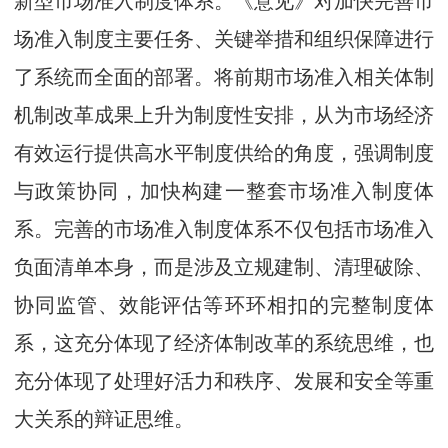
新型市场准入制度体系。《意见》对加快完善市
场准入制度主要任务、关键举措和组织保障进行
了系统而全面的部署。将前期市场准入相关体制
机制改革成果上升为制度性安排，从为市场经济
有效运行提供高水平制度供给的角度，强调制度
与政策协同，加快构建一整套市场准入制度体
系。完善的市场准入制度体系不仅包括市场准入
负面清单本身，而是涉及立规建制、清理破除、
协同监管、效能评估等环环相扣的完整制度体
系，这充分体现了经济体制改革的系统思维，也
充分体现了处理好活力和秩序、发展和安全等重
大关系的辩证思维。