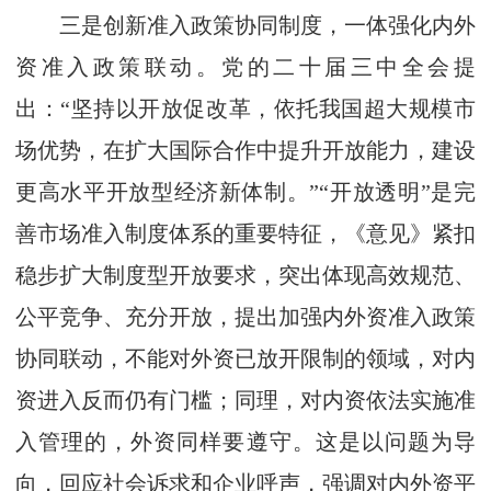
三是创新准入政策协同制度，一体强化内外
资准入政策联动。党的二十届三中全会提
出：“坚持以开放促改革，依托我国超大规模市
场优势，在扩大国际合作中提升开放能力，建设
更高水平开放型经济新体制。”“开放透明”是完
善市场准入制度体系的重要特征，《意见》紧扣
稳步扩大制度型开放要求，突出体现高效规范、
公平竞争、充分开放，提出加强内外资准入政策
协同联动，不能对外资已放开限制的领域，对内
资进入反而仍有门槛；同理，对内资依法实施准
入管理的，外资同样要遵守。这是以问题为导
向，回应社会诉求和企业呼声，强调对内外资平