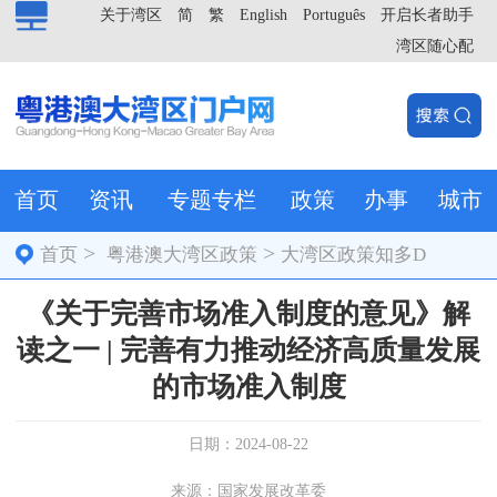
关于湾区
简
繁
English
Português
开启长者助手
湾区随心配
首页
资讯
专题专栏
政策
办事
城市
>
>
首页
粤港澳大湾区政策
大湾区政策知多D
《关于完善市场准入制度的意见》解
读之一 | 完善有力推动经济高质量发展
的市场准入制度
日期：2024-08-22
来源：国家发展改革委