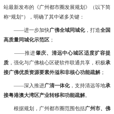
站最新发布的《广州都市圈发展规划》（以下简
称“规划”），明确了其中诸多关键：
——进一步加快
广佛全域同城化
，打造
全
国
高质量同城化示范区
；
——推进
肇庆、清远中心城区适度扩容提
质
，强化与广佛核心区硬软件联通共享，积极
承
接广佛优质资源要素外溢和非核心功能疏解
；
——深入推进
广清一体化
，支持清远等地
承
接粤港澳大湾区产业转移和功能疏解
。
根据规划，广州都市圈范围包括
广州市、佛