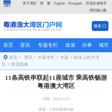
关于湾区
简
繁
English
Português
开启长者助手
湾区随心配
首页
资讯
专题专栏
政策
办事
城市
>
>
>
>
首页
资讯
专题专栏
专题
轨道上的大湾
>
区
轨道影像
11条高铁串联起11座城市 乘高铁畅游
粤港澳大湾区
日期：2024-12-23
来源：人民日报海外版