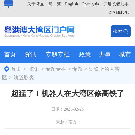
关于湾区
简
繁
English
Português
开启长者助手
湾区随心配
首页
资讯
专题专栏
政策
办事
城市
>
>
>
>
首页
资讯
专题专栏
专题
轨道上的大湾
>
区
轨道影像
起猛了！机器人在大湾区修高铁了
日期：2025-02-28
来源：南方+