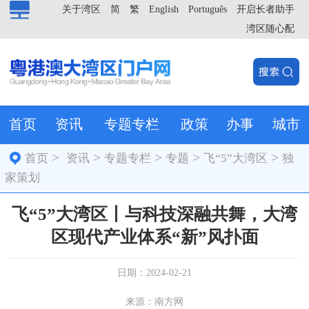
关于湾区
简
繁
English
Português
开启长者助手
湾区随心配
首页
资讯
专题专栏
政策
办事
城市
>
>
>
>
>
首页
资讯
专题专栏
专题
飞“5”大湾区
独
家策划
飞“5”大湾区丨与科技深融共舞，大湾
区现代产业体系“新”风扑面
日期：2024-02-21
来源：南方网