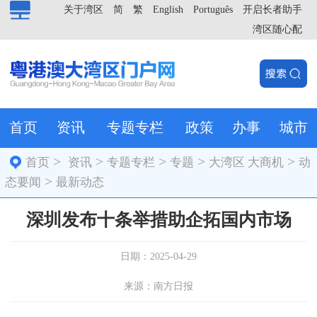
关于湾区
简
繁
English
Português
开启长者助手
湾区随心配
首页
资讯
专题专栏
政策
办事
城市
>
>
>
>
>
首页
资讯
专题专栏
专题
大湾区 大商机
动
>
态要闻
最新动态
深圳发布十条举措助企拓国内市场
日期：2025-04-29
来源：南方日报