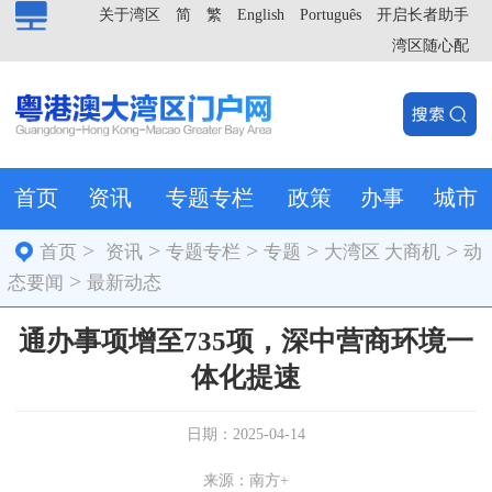
关于湾区
简
繁
English
Português
开启长者助手
湾区随心配
首页
资讯
专题专栏
政策
办事
城市
>
>
>
>
>
首页
资讯
专题专栏
专题
大湾区 大商机
动
>
态要闻
最新动态
通办事项增至735项，深中营商环境一
体化提速
日期：2025-04-14
来源：南方+