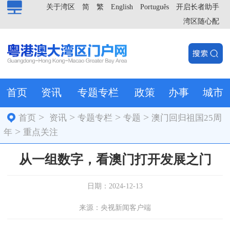
关于湾区
简
繁
English
Português
开启长者助手
湾区随心配
首页
资讯
专题专栏
政策
办事
城市
>
>
>
>
首页
资讯
专题专栏
专题
澳门回归祖国25周
>
年
重点关注
从一组数字，看澳门打开发展之门
日期：2024-12-13
来源：央视新闻客户端