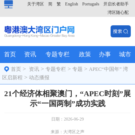
关于湾区
简
繁
English
Português
开启长者助手
湾区随心配
首页
资讯
专题专栏
政策
办事
城市
>
>
>
>
首页
资讯
专题专栏
专题
APEC“中国年” 湾
>
区启新程
动态播报
21个经济体相聚澳门，“APEC时刻”展
示“一国两制”成功实践
日期：2026-06-29
来源：大湾区之声