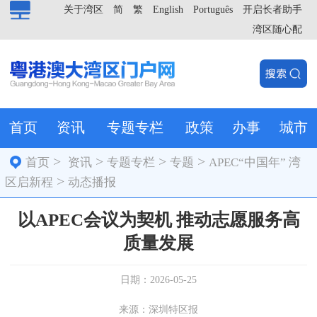
关于湾区
简
繁
English
Português
开启长者助手
湾区随心配
首页
资讯
专题专栏
政策
办事
城市
>
>
>
>
首页
资讯
专题专栏
专题
APEC“中国年” 湾
>
区启新程
动态播报
以APEC会议为契机 推动志愿服务高
质量发展
日期：2026-05-25
来源：深圳特区报