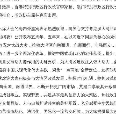
并致辞，香港特别行政区行政长官李家超、澳门特别行政区行政
题推介，省政协主席林克庆出席。
席大会的海内外嘉宾表示热烈欢迎，向关心支持粤港澳大湾区建
划纲要》公开发布五周年。五年来，在以习近平同志为核心的党
效应对大战大考，推动大湾区向融而进、向新而行、向强而立，
画了进一步全面深化改革、推进中国式现代化的宏伟蓝图，提出
质量发展动力源作用的明确要求，为大湾区建设注入强大动力，
投身中国式现代化伟大实践，聚焦“一点两地”全新定位，发挥聪
忱欢迎大家积极参与大湾区改革发展，把握时代机遇，抢抓改革
向全国、融通世界，不断开拓更广阔市场，共建共享最具开放
里成就事业、实现梦想，共建共享最具创新力的大湾区。热忱欢
村交相辉映、人与自然和谐共生的美好图景，充分感受中华民族
力营造市场化、法治化、国际化一流营商环境，为大家提供最大