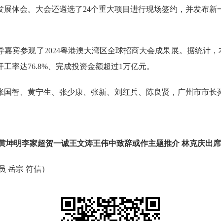
发展体会。大会还遴选了24个重大项目进行现场签约，并发布新
参观了2024粤港澳大湾区全球招商大会成果展。据统计，本届大
工率达76.8%、完成投资金额超过1万亿元。
国智、黄宁生、张少康、张新、刘红兵、陈良贤，广州市市长
黄坤明李家超贺一诚王文涛王伟中致辞或作主题推介 林克庆出席
员 岳宗 符信）