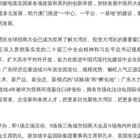
积极地落实国家各项政策和系列的创新举措，加快发展中医药大
度多元发展，助力澳门推进“一中心、一平台、一基地”的建设，
同发展。
区全球招商大会已成为世界了解大湾区、投资大湾区的重要窗口
正深入贯彻落实党的二十届三中全会精神和习近平总书记视
化改革、扩大高水平对外开放，奋力在推进中国式现代化建设中走
；广东经济总量连续35年居全国首位，规模优势、畅旺人气正源
术、新产品、新业态、新模式的“试验场”和“孵化地”；广东
连续4年被评为营商环境最佳口碑省份，拥有市场化法治化国际
投资者、企业家和各类人才，把更多目光聚焦大湾区，把更多资
举办，即1场主场活动、9场珠三角城市招商大会及N场海内外
会主席凯礼、新加坡丰益国际集团董事局主席郭孔丰、美国埃克