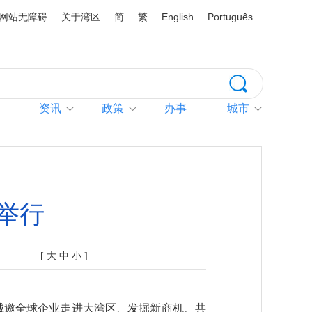
网站无障碍
关于湾区
简
繁
English
Português
资讯
政策
办事
城市
举行
[
大
中
小
]
诚邀全球企业走进大湾区、发掘新商机、共