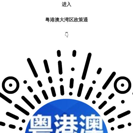
进入
粤港澳大湾区
政策通
👇