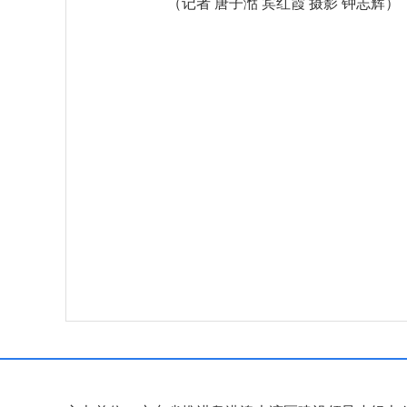
（记者 唐子湉 宾红霞 摄影 钟志辉）