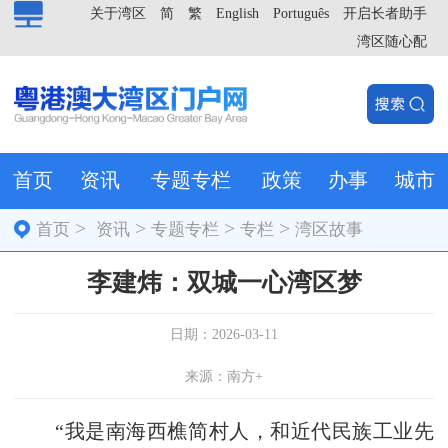
关于湾区
简
繁
English
Português
开启长者助手
湾区随心配
首页
资讯
专题专栏
政策
办事
城市
>
>
>
>
首页
资讯
专题专栏
专栏
湾区故事
李建炜：双城一心湾区梦
日期：2026-03-11
来源：南方+
“我是南海西樵简村人，和近代民族工业先