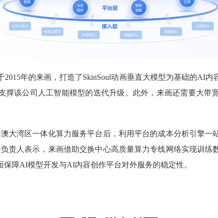
15年的来画，打造了SkinSoul动画垂直大模型为基础的AI
支撑该公司人工智能模型的迭代升级。此外，来画还需要大带
澳大湾区一体化算力服务平台后，利用平台的成本分析引擎一站
关负责人表示，来画借助交换中心高质量算力专线网络实现训练
保障AI模型开发与AI内容创作平台对外服务的稳定性。