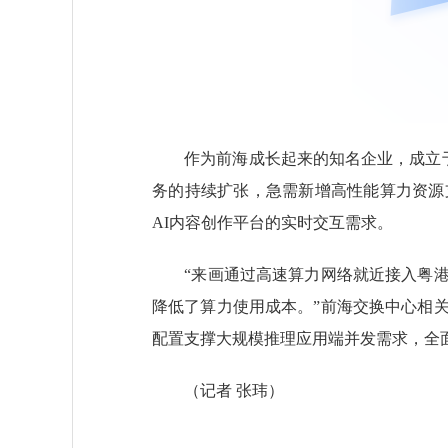
作为前海成长起来的知名企业，成立于20
务的持续扩张，急需新增高性能算力资源
AI内容创作平台的实时交互需求。
“来画通过高速算力网络就近接入粤港
降低了算力使用成本。”前海交换中心相
配置支撑大规模推理应用端并发需求，全面
（记者 张玮）