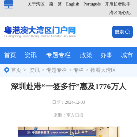
关于湾区
简
繁
English
Português
开启长者助手
湾区随心配
首页
资讯
专题专栏
政策
办事
城市
>
>
>
>
首页
资讯
专题专栏
专栏
数看大湾区
深圳赴港“一签多行”惠及1776万人
日期：2024-12-03
来源：南方日报