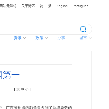
网站无障碍
关于湾区
简
繁
English
Português
资讯
政策
办事
城市
国第一
[
大
中
小
]
其中，广东省创造的独角兽占到了新增总数的