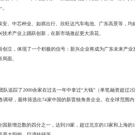
一。
安、中芯种业、如祺出行、欣旺达汽车电池、广东高景等，均处
兴技术产业上踊跃创新，在新市场激起更大浪花。
立，体现了一个积极的信号：新兴企业将成为广东未来产业发
新局面。
踪了2000余家在过去一年中拿过“大钱”（单笔融资超过2亿
调研，最终筛选出74家中国的新晋独角兽企业。在全球范围内，2
国新增总数的四分之一，达到19家，超过北京的13家和上海的
高景太阳能、巨湾技研等。