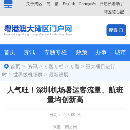
关于湾区
简
繁
English
Português
开启长者助手
湾区随心配
首页
资讯
专题专栏
政策
办事
城市
>
>
>
>
首页
资讯
专题专栏
专题
重大项目进行
>
>
时
世界级机场群
最新进展
人气旺！深圳机场暑运客流量、航班
量均创新高
日期：2025-09-05
来源：南方网