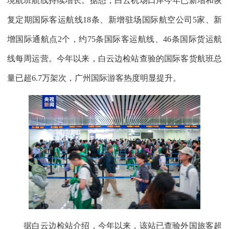
境航班航线持续增长。据悉，白云机场口岸今年已新增和恢
复定期国际客运航线18条、新增驻场国际航空公司5家、新
增国际通航点2个，约75条国际客运航线、46条国际货运航
线每周运营。今年以来，白云边检站查验的国际客货航班总
量已超6.7万架次，广州国际游客热度明显提升。
据白云边检站介绍，今年以来，该站已查验外国旅客超