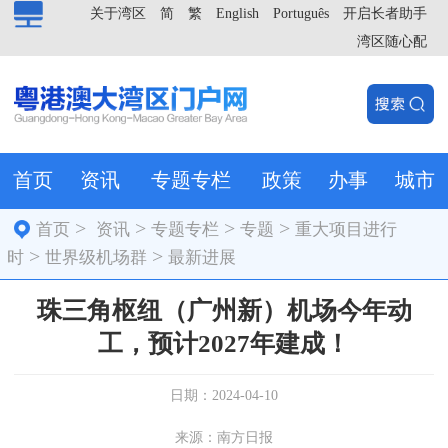
关于湾区
简
繁
English
Português
开启长者助手
湾区随心配
首页
资讯
专题专栏
政策
办事
城市
>
>
>
>
首页
资讯
专题专栏
专题
重大项目进行
>
>
时
世界级机场群
最新进展
珠三角枢纽（广州新）机场今年动
工，预计2027年建成！
日期：2024-04-10
来源：南方日报