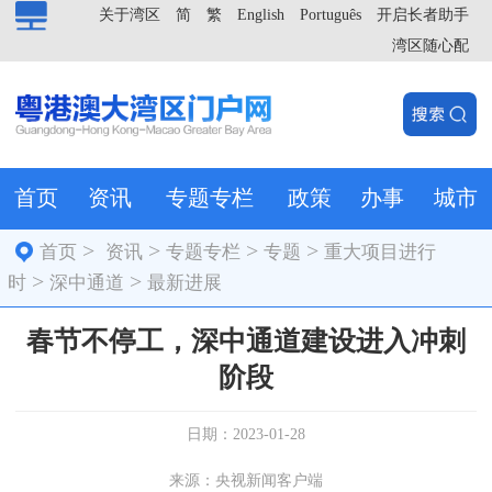
关于湾区
简
繁
English
Português
开启长者助手
湾区随心配
首页
资讯
专题专栏
政策
办事
城市
>
>
>
>
首页
资讯
专题专栏
专题
重大项目进行
>
>
时
深中通道
最新进展
春节不停工，深中通道建设进入冲刺
阶段
日期：2023-01-28
来源：央视新闻客户端