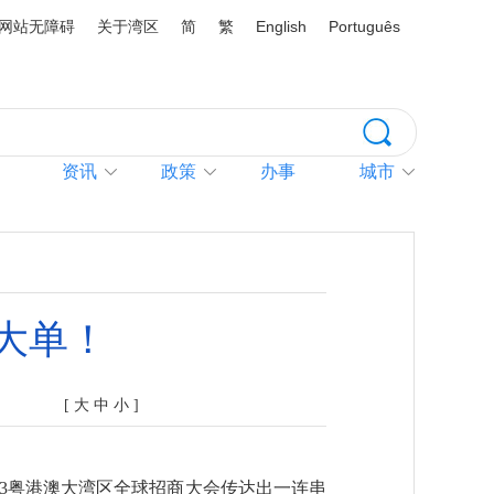
网站无障碍
关于湾区
简
繁
English
Português
资讯
政策
办事
城市
大单！
[
大
中
小
]
023粤港澳大湾区全球招商大会传达出一连串