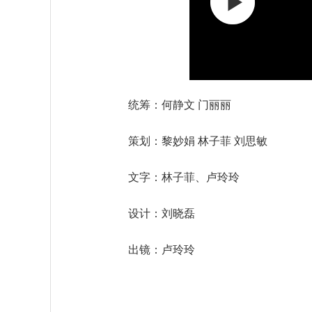
统筹：何静文 门丽丽
策划：黎妙娟 林子菲 刘思敏
文字：林子菲、卢玲玲
设计：刘晓磊
出镜：卢玲玲