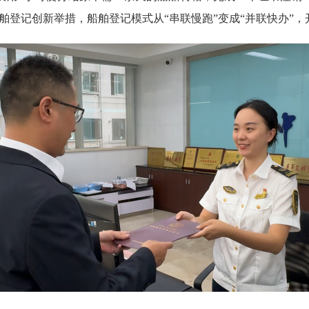
船舶登记创新举措，船舶登记模式从“串联慢跑”变成“并联快办”