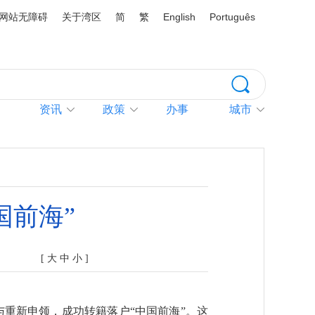
网站无障碍
关于湾区
简
繁
English
Português
资讯
政策
办事
城市
国前海”
[
大
中
小
]
与重新申领，成功转籍落户“中国前海”。这