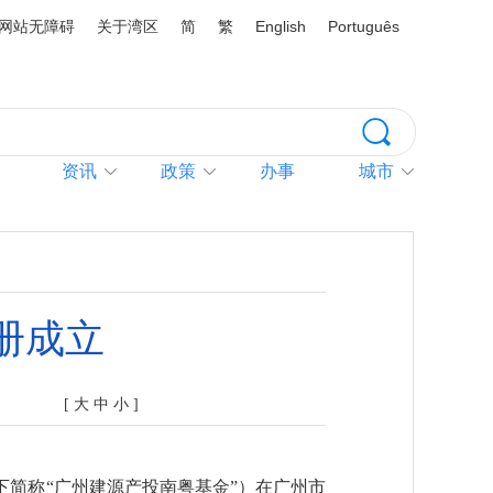
网站无障碍
关于湾区
简
繁
English
Português
资讯
政策
办事
城市
册成立
[
大
中
小
]
简称“广州建源产投南粤基金”）在广州市