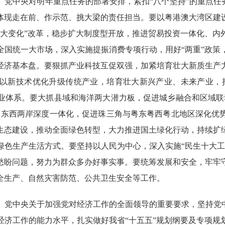
央对明年重点任务的部署安排，紧扣“八个坚持”的重点任务，
体现走在前、作示范、挑大梁的责任担当。要以粤港澳大湾区建
、大变化”改革，稳步扩大制度型开放，推进贸易投资一体化、内
全国统一大市场，深入实施提振消费专项行动，用好“两重”政策
经济基本盘。要狠抓产业科技互促双强，加紧培育壮大新质生产
以新技术优化升级传统产业，培育壮大新兴产业、未来产业，把
业体系。要大抓县域和海洋两大潜力板，促进城乡融合和区域联
口东西两岸深度一体化，促进珠三角与粤东粤西粤北地区深化优
生态建设，推动全面绿色转型，大力推进国土绿化行动，持续扩
绿色生产生活方式。要坚持以人民为中心，深入实施“民生十大工
愁盼问题，努力为群众多办好事实事。要统筹发展和安全，牢牢
全生产、自然灾害防范、公共卫生安全等工作。
中央关于加强党对经济工作的全面领导的重要要求，坚持党中
经济工作的能力水平，扎实做好我省“十五五”规划纲要及专项规