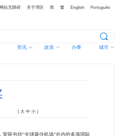
网站无障碍
关于湾区
简
繁
English
Português
资讯
政策
办事
城市
奖
[
大
中
小
]
荣获包括“全球最佳机场”在内的多项国际