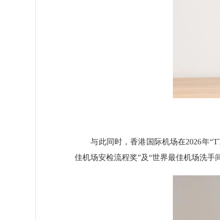
与此同时，香港国际机场在2026年“
佳机场安检流程奖”及“世界最佳机场洗手