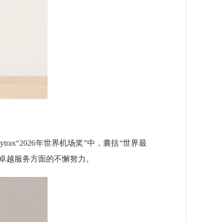
ytrax
“2026年世界机场奖”中，囊括“世界最
供卓越服务方面的不懈努力。