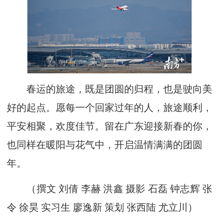
春运的旅途，既是团圆的归程，也是驶向美
好的起点。愿每一个回家过年的人，旅途顺利，
平安相聚，欢度佳节。留在广东迎接新春的你，
也同样在暖阳与花气中，开启温情满满的团圆
年。
（撰文 刘倩 李赫 洪鑫 摄影 石磊 钟志辉 张
令 徐昊 实习生 廖逸新 策划 张西陆 尤立川）