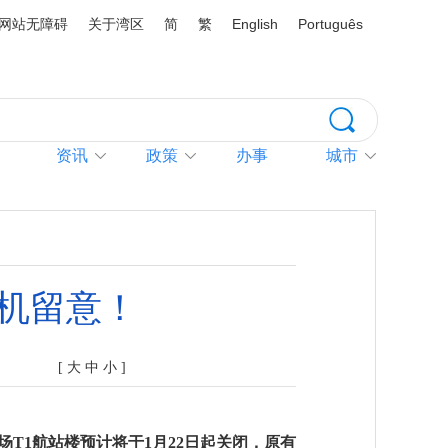
网站无障碍
关于湾区
简
繁
English
Português
资讯
政策
办事
城市
乘机留意！
[
大
中
小
]
场T1航站楼预计将于1月22日起关闭，原有